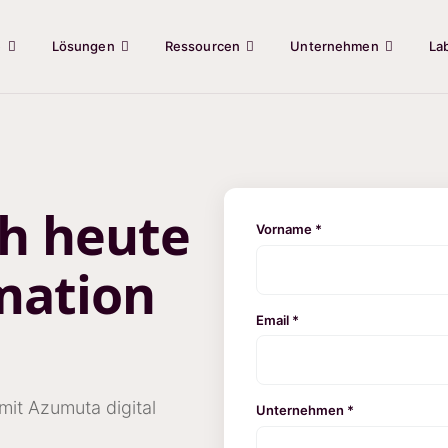
e
Lösungen
Ressourcen
Unternehmen
La
ch heute
Vorname *
mation
Email *
mit Azumuta digital
Unternehmen *