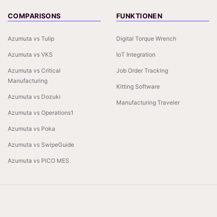
COMPARISONS
FUNKTIONEN
Azumuta vs Tulip
Digital Torque Wrench
Azumuta vs VKS
IoT Integration
Azumuta vs Critical
Job Order Tracking
Manufacturing
Kitting Software
Azumuta vs Dozuki
Manufacturing Traveler
Azumuta vs Operations1
Azumuta vs Poka
Azumuta vs SwipeGuide
Azumuta vs PICO MES