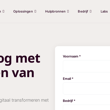
n
Oplossingen
Hulpbronnen
Bedrijf
Labs
og met
Voornaam *
en van
Email *
gitaal transformeren met
Bedrijf *