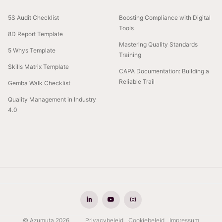
5S Audit Checklist
Boosting Compliance with Digital
Tools
8D Report Template
Mastering Quality Standards
5 Whys Template
Training
Skills Matrix Template
CAPA Documentation: Building a
Reliable Trail
Gemba Walk Checklist
Quality Management in Industry
4.0
© Azumuta 2026
Privacybeleid
Cookiebeleid
Impressum