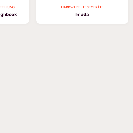
STELLUNG
HARDWARE · TESTGERÄTE
ughbook
Imada