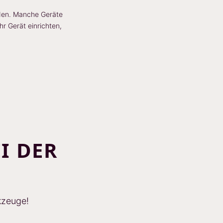
nden. Manche Geräte
hr Gerät einrichten,
I DER
kzeuge!