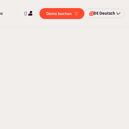
DE
Deutsch
bs
Demo buchen