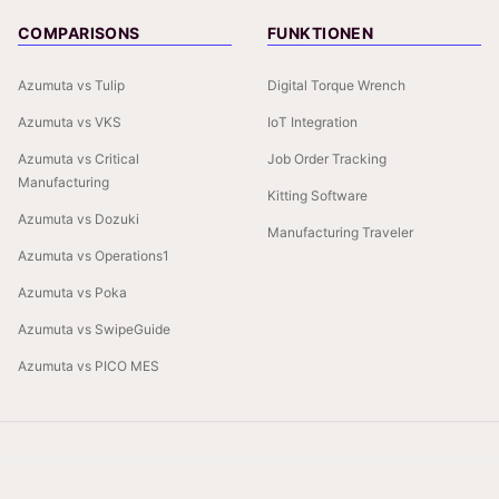
COMPARISONS
FUNKTIONEN
Azumuta vs Tulip
Digital Torque Wrench
Azumuta vs VKS
IoT Integration
Azumuta vs Critical
Job Order Tracking
Manufacturing
Kitting Software
Azumuta vs Dozuki
Manufacturing Traveler
Azumuta vs Operations1
Azumuta vs Poka
Azumuta vs SwipeGuide
Azumuta vs PICO MES