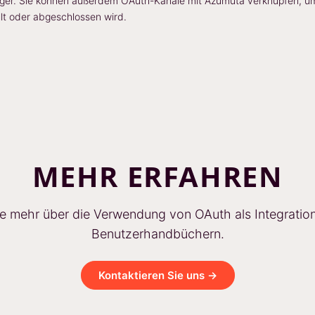
Trigger. Sie können außerdem OAuth-Kanäle mit Azumuta verknüpfen, u
llt oder abgeschlossen wird.
MEHR ERFAHREN
ie mehr über die Verwendung von OAuth als Integration
Benutzerhandbüchern.
Kontaktieren Sie uns →