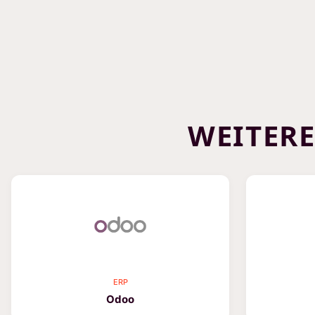
WEITER
ERP
Odoo