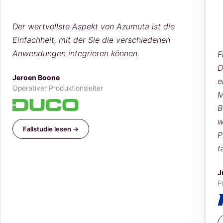
Der wertvollste Aspekt von Azumuta ist die
Einfachheit, mit der Sie die verschiedenen
Anwendungen integrieren können.
F
D
Jeroen Boone
e
Operativer Produktionsleiter
M
B
w
Fallstudie lesen →
P
t
J
P