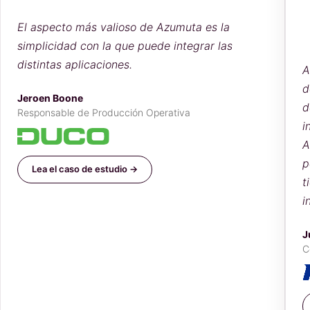
aspecto más valioso de Azumuta es la
plicidad con la que puede integrar las
tintas aplicaciones.
Anterio
dependí
oen Boone
de los o
ponsable de Producción Operativa
informe
Azumuta
pertine
Lea el caso de estudio →
tiempo r
informes
Jurgen 
Coordina
Lea el