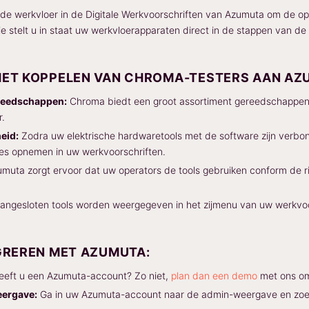
de werkvloer in de Digitale Werkvoorschriften van Azumuta om de oper
ie stelt u in staat uw werkvloerapparaten direct in de stappen van de
HET KOPPELEN VAN CHROMA-TESTERS AAN AZ
reedschappen:
Chroma biedt een groot assortiment gereedschappen d
r.
eid:
Zodra uw elektrische hardwaretools met de software zijn verbon
ies opnemen in uw werkvoorschriften.
muta zorgt ervoor dat uw operators de tools gebruiken conform de ric
angesloten tools worden weergegeven in het zijmenu van uw werkvoo
GREREN MET AZUMUTA:
eft u een Azumuta-account? Zo niet,
plan dan een demo
met ons om
eergave:
Ga in uw Azumuta-account naar de admin-weergave en zoek d