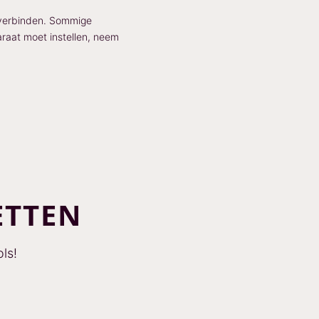
 verbinden. Sommige
araat moet instellen, neem
ETTEN
ls!