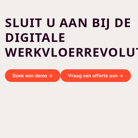
SLUIT U AAN BIJ DE
DIGITALE
WERKVLOERREVOLUT
Boek een demo →
Vraag een offerte aan →