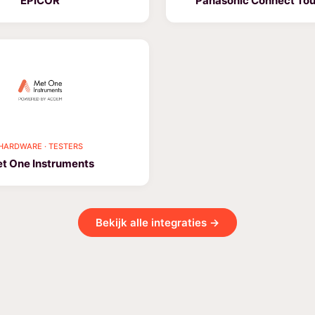
EPICOR
Panasonic Connect To
HARDWARE · TESTERS
t One Instruments
Bekijk alle integraties →