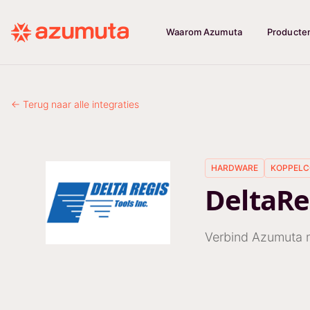
Waarom Azumuta
Producte
← Terug naar alle integraties
HARDWARE
KOPPELC
DeltaRe
Verbind Azumuta m