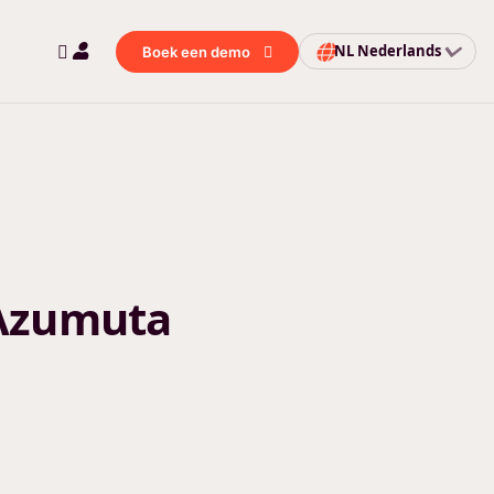
NL
Nederlands
Boek een demo
 Azumuta