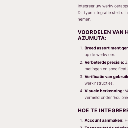
Integreer uw werkvloerappa
Dit type integratie stelt u
nemen.
VOORDELEN VAN H
AZUMUTA:
Breed assortiment ge
op de werkvloer.
Verbeterde precisie:
Zo
metingen en specificat
Verificatie van gebruik
werkinstructies.
Visuele herkenning:
Ve
vermeld onder 'Equipme
HOE TE INTEGRER
Account aanmaken:
He
Toegang tot de admin