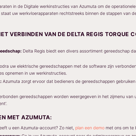
raten in de Digitale werkinstructies van Azumuta om de operationele e
 in staat uw werkvloerapparaten rechtstreeks binnen de stappen van de
ET VERBINDEN VAN DE DELTA REGIS TORQUE 
reedschap:
Delta Regis biedt een divers assortiment gereedschap dat
dra uw elektrische gereedschappen met de software zijn verbonden
ies opnemen in uw werkinstructies.
:
Azumuta zorgt ervoor dat bedieners de gereedschappen gebruiken vo
rbonden gereedschappen worden weergegeven in het zijmenu van uw
nt'.
EN MET AZUMUTA:
eft u een Azumuta-account? Zo niet,
plan een demo
met ons om te 
weergave:
Ga in uw Azumuta-account naar de adminweergave en zoek 