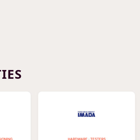
IES
SIONING
HARDWARE · TESTERS