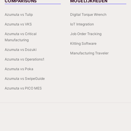
COMPARISONS
MOGELIJKHEDEN
Azumuta vs Tulip
Digital Torque Wrench
Azumuta vs VKS
IoT Integration
Azumuta vs Critical
Job Order Tracking
Manufacturing
Kitting Software
Azumuta vs Dozuki
Manufacturing Traveler
Azumuta vs Operations1
Azumuta vs Poka
Azumuta vs SwipeGuide
Azumuta vs PICO MES