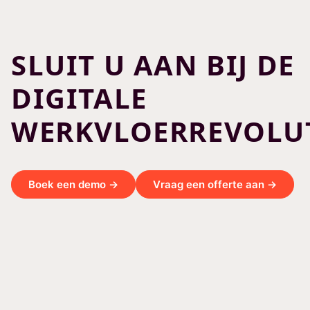
SLUIT U AAN BIJ DE
DIGITALE
WERKVLOERREVOLUT
Boek een demo →
Vraag een offerte aan →