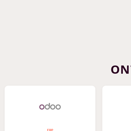
ON
ERP