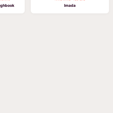
ughbook
Imada