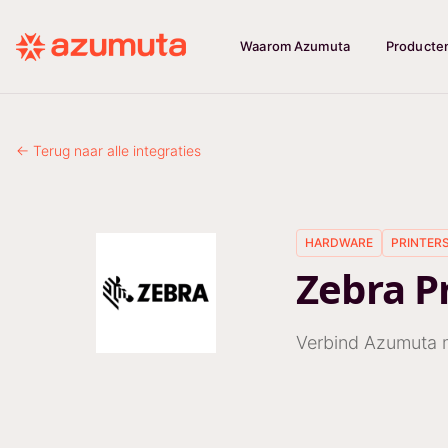
Waarom Azumuta
Producte
← Terug naar alle integraties
HARDWARE
PRINTER
Zebra P
Verbind Azumuta m