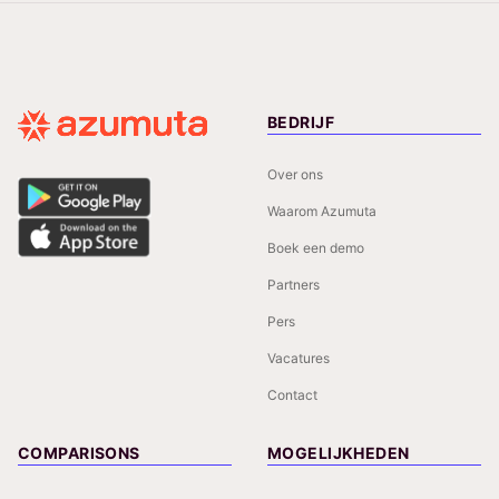
BEDRIJF
Over ons
Waarom Azumuta
Boek een demo
Partners
Pers
Vacatures
Contact
COMPARISONS
MOGELIJKHEDEN