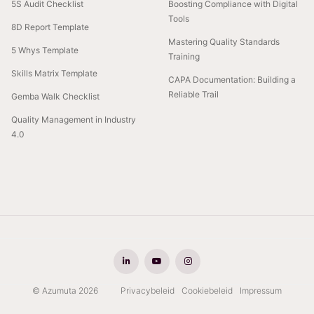
5S Audit Checklist
Boosting Compliance with Digital
Tools
8D Report Template
Mastering Quality Standards
5 Whys Template
Training
Skills Matrix Template
CAPA Documentation: Building a
Reliable Trail
Gemba Walk Checklist
Quality Management in Industry
4.0
© Azumuta 2026
Privacybeleid
Cookiebeleid
Impressum