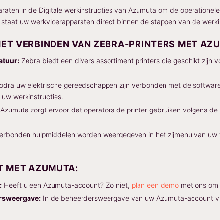
raten in de Digitale werkinstructies van Azumuta om de operationele e
 in staat uw werkvloerapparaten direct binnen de stappen van de werk
ET VERBINDEN VAN ZEBRA-PRINTERS MET AZ
atuur:
Zebra biedt een divers assortiment printers die geschikt zijn v
dra uw elektrische gereedschappen zijn verbonden met de software, 
 uw werkinstructies.
Azumuta zorgt ervoor dat operators de printer gebruiken volgens de ri
erbonden hulpmiddelen worden weergegeven in het zijmenu van uw w
T MET AZUMUTA:
:
Heeft u een Azumuta-account? Zo niet,
plan een demo
met ons om 
rsweergave:
In de beheerdersweergave van uw Azumuta-account vin