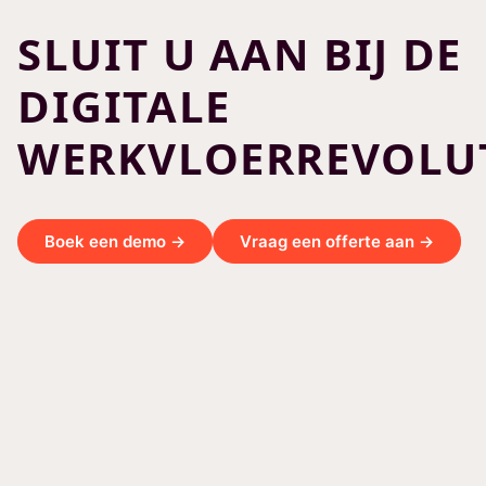
SLUIT U AAN BIJ DE
DIGITALE
WERKVLOERREVOLUT
Boek een demo →
Vraag een offerte aan →