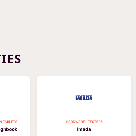
IES
N TABLETS
HARDWARE · TESTERS
ughbook
Imada