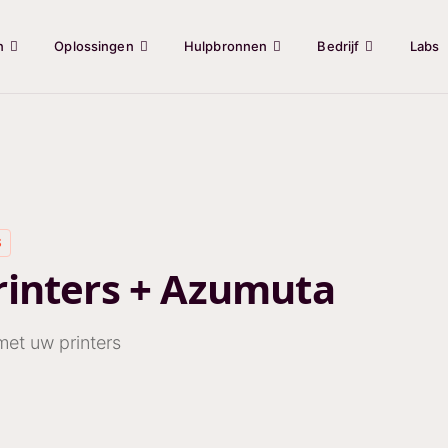
n
Oplossingen
Hulpbronnen
Bedrijf
Labs
S
rinters + Azumuta
et uw printers