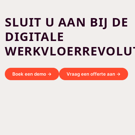
SLUIT U AAN BIJ DE
DIGITALE
WERKVLOERREVOLUT
Boek een demo →
Vraag een offerte aan →