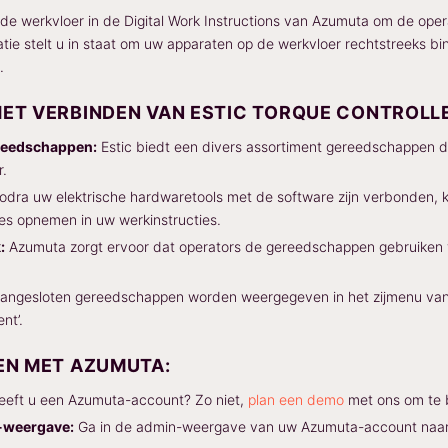
de werkvloer in de Digital Work Instructions van Azumuta om de operat
ratie stelt u in staat om uw apparaten op de werkvloer rechtstreeks 
.
ET VERBINDEN VAN ESTIC TORQUE CONTROLL
reedschappen:
Estic biedt een divers assortiment gereedschappen di
r.
dra uw elektrische hardwaretools met de software zijn verbonden, 
ies opnemen in uw werkinstructies.
:
Azumuta zorgt ervoor dat operators de gereedschappen gebruiken vo
angesloten gereedschappen worden weergegeven in het zijmenu van 
nt’.
EN MET AZUMUTA:
eft u een Azumuta-account? Zo niet,
plan een demo
met ons om te 
-weergave:
Ga in de admin-weergave van uw Azumuta-account naar de