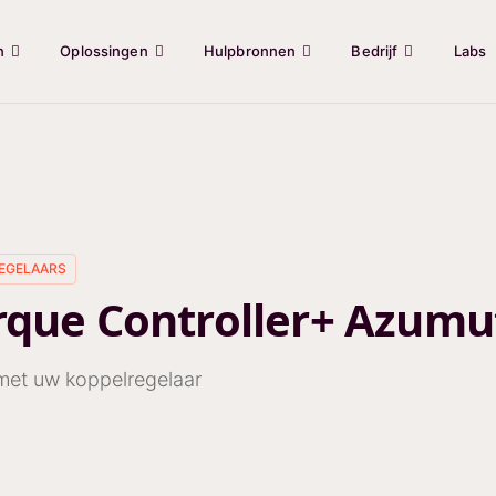
n
Oplossingen
Hulpbronnen
Bedrijf
Labs
EGELAARS
orque Controller+ Azumu
met uw koppelregelaar