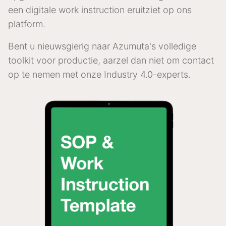
een digitale work instruction eruitziet op ons
platform.
Bent u nieuwsgierig naar Azumuta's volledige
toolkit voor productie, aarzel dan niet om contact
op te nemen met onze Industry 4.0-experts.