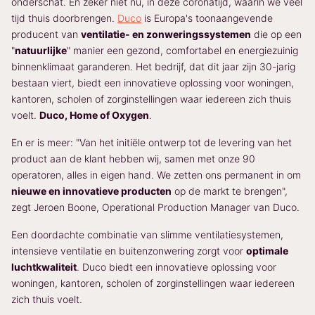
onderschat. En zeker niet nu, in deze coronatijd, waarin we veel
tijd thuis doorbrengen.
Duco
is Europa's toonaangevende
producent van
ventilatie- en zonweringssystemen
die op een
"
natuurlijke
" manier een gezond, comfortabel en energiezuinig
binnenklimaat garanderen. Het bedrijf, dat dit jaar zijn 30-jarig
bestaan viert, biedt een innovatieve oplossing voor woningen,
kantoren, scholen of zorginstellingen waar iedereen zich thuis
voelt.
Duco, Home of Oxygen
.
En er is meer: "Van het initiële ontwerp tot de levering van het
product aan de klant hebben wij, samen met onze 90
operatoren, alles in eigen hand. We zetten ons permanent in om
nieuwe en innovatieve producten
op de markt te brengen",
zegt Jeroen Boone, Operational Production Manager van Duco.
Een doordachte combinatie van slimme ventilatiesystemen,
intensieve ventilatie en buitenzonwering zorgt voor
optimale
luchtkwaliteit
. Duco biedt een innovatieve oplossing voor
woningen, kantoren, scholen of zorginstellingen waar iedereen
zich thuis voelt.