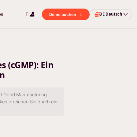
DE
Deutsch
bs
Demo buchen
s (cGMP): Ein
en
ent Good Manufacturing
Dies erreichen Sie durch ein