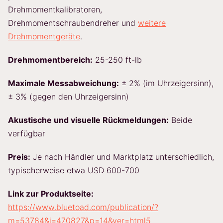
Drehmomentkalibratoren,
Drehmomentschraubendreher und
weitere
Drehmomentgeräte
.
Drehmomentbereich:
25-250 ft-lb
Maximale Messabweichung:
± 2% (im Uhrzeigersinn),
± 3% (gegen den Uhrzeigersinn)
Akustische und visuelle Rückmeldungen:
Beide
verfügbar
Preis:
Je nach Händler und Marktplatz unterschiedlich,
typischerweise etwa USD 600-700
Link zur Produktseite:
https://www.bluetoad.com/publication/?
m=53784&i=470827&p=14&ver=html5