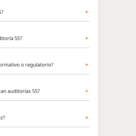
S?
itoría 5S?
ormativo o regulatorio?
zan auditorías 5S?
az?