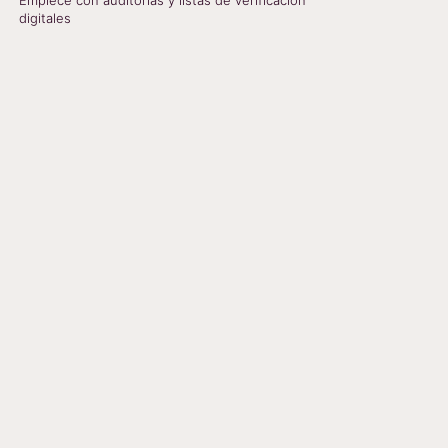
Empiece con auditorías y listas de verificación
digitales