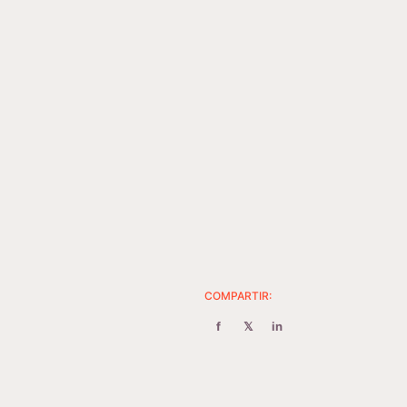
COMPARTIR:
f
𝕏
in