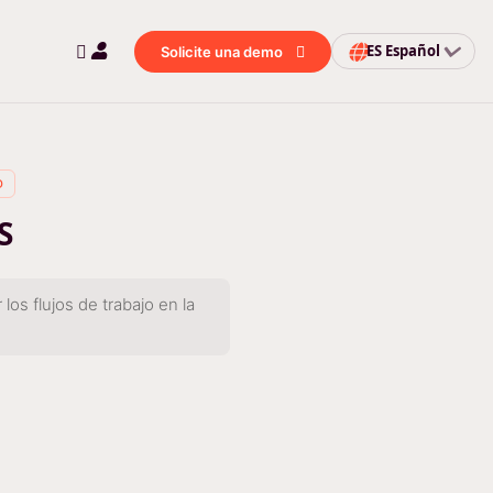
ES
Español
Solicite una demo
D
S
os flujos de trabajo en la