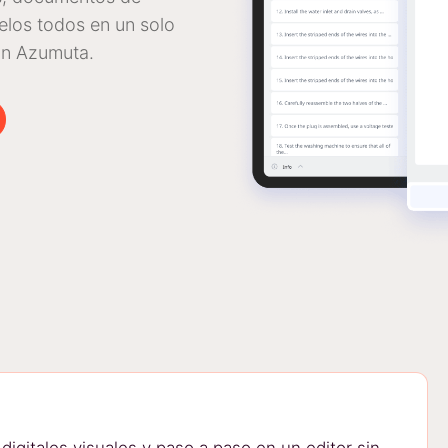
elos todos en un solo
on Azumuta.
digitales visuales y paso a paso en un editor sin