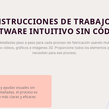
NSTRUCCIONES DE TRABAJ
TWARE INTUITIVO SIN CÓ
detalladas paso a paso para cada proceso de fabricación usando mu
mo vídeos, gráficos e imágenes 3D. Proporcione todos los elementos q
necesitan para ese proceso.
y ayudas visuales sin
talladas, el proceso es
o más claras y eficaces