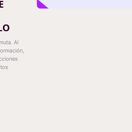
E
LO
muta. Al
 formación,
ucciones
stos