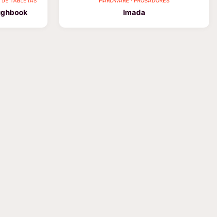
 DE TABLETAS
HARDWARE · PROBADORES
ughbook
Imada