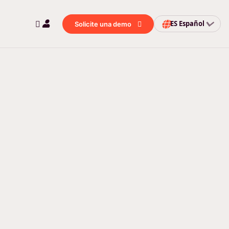
ES
Español
Solicite una demo