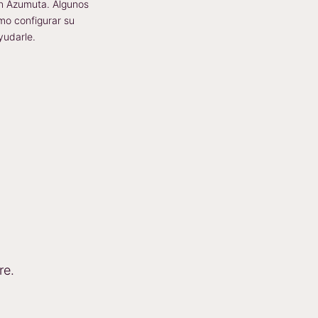
on Azumuta. Algunos
ómo configurar su
udarle.
re.