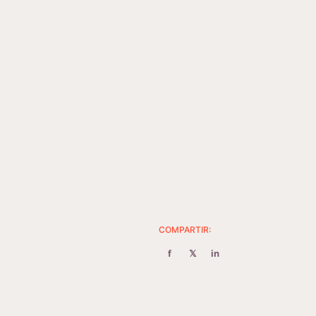
COMPARTIR:
f
𝕏
in