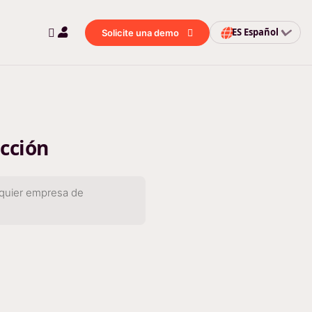
ES
Español
Solicite una demo
cción
lquier empresa de