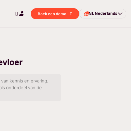
NL
Nederlands
Boek een demo
evloer
 van kennis en ervaring.
 als onderdeel van de