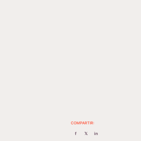
COMPARTIR:
f
𝕏
in