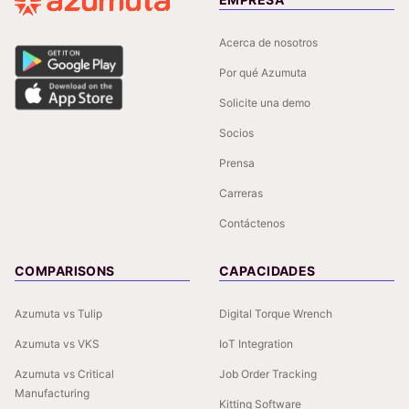
Acerca de nosotros
Por qué Azumuta
Solicite una demo
Socios
Prensa
Carreras
Contáctenos
COMPARISONS
CAPACIDADES
Azumuta vs Tulip
Digital Torque Wrench
Azumuta vs VKS
IoT Integration
Azumuta vs Critical
Job Order Tracking
Manufacturing
Kitting Software