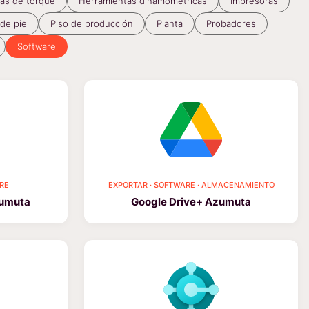
as de torque
Herramientas dinamométricas
Impresoras
de pie
Piso de producción
Planta
Probadores
Software
RE
EXPORTAR · SOFTWARE · ALMACENAMIENTO
zumuta
Google Drive+ Azumuta