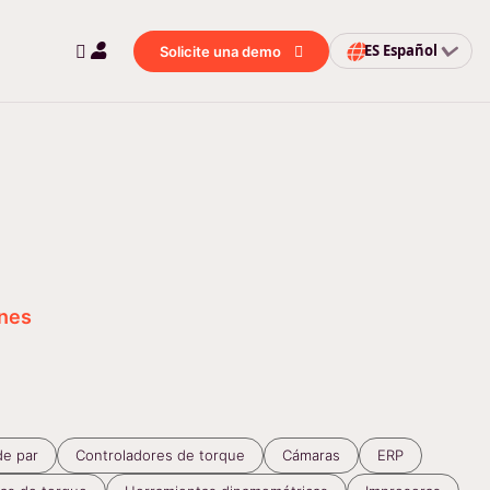
ES
Español
Solicite una demo
ones
de par
Controladores de torque
Cámaras
ERP