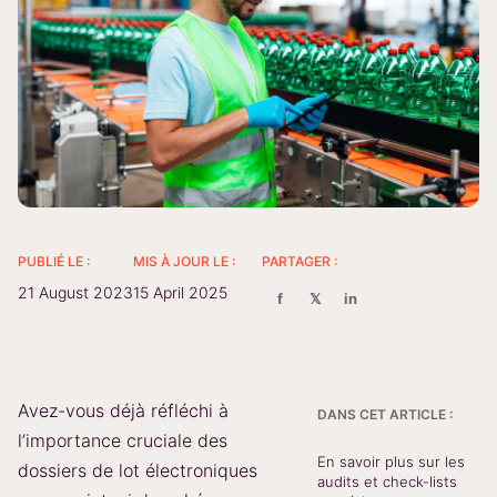
PUBLIÉ LE :
MIS À JOUR LE :
PARTAGER :
21 August 2023
15 April 2025
f
𝕏
in
Avez-vous déjà réfléchi à
DANS CET ARTICLE :
l’importance cruciale des
En savoir plus sur les
dossiers de lot électroniques
audits et check-lists