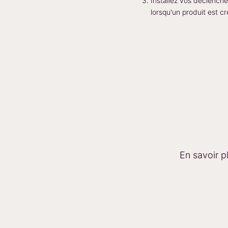
Installez vos déclench
lorsqu'un produit est c
En savoir p