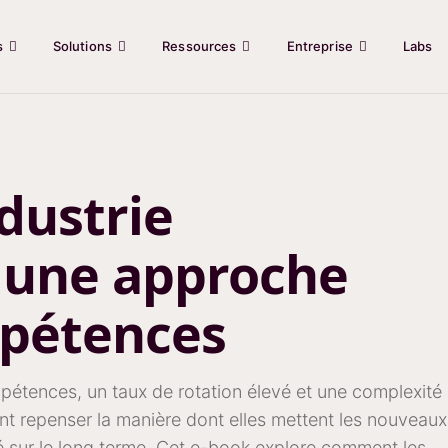
s
Solutions
Ressources
Entreprise
Labs
dustrie
 une approche
pétences
mpétences, un taux de rotation élevé et une complexité
vent repenser la manière dont elles mettent les nouveaux
é sur le long terme. Cet e-book explore comment les