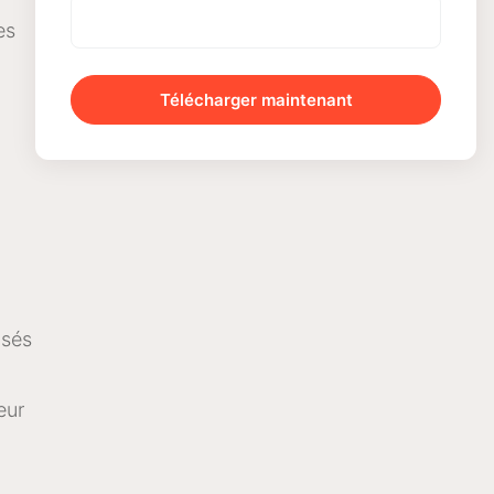
es
Télécharger maintenant
isés
eur