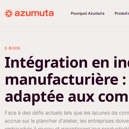
Pourquoi Azumuta
Produit
E-BOOK
Intégration en in
manufacturière :
adaptée aux com
Face à des défis actuels tels que les lacunes de co
accrue sur le plancher d'atelier, les entreprises doi
embauchés à niveau et garantissent leur productivit