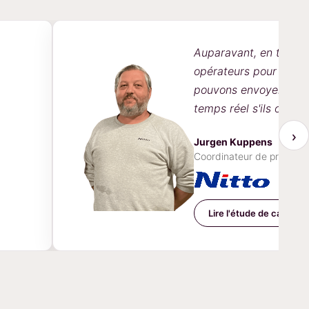
Auparavant, en tant qu
opérateurs pour rempl
pouvons envoyer des r
temps réel s'ils ont e
›
Jurgen Kuppens
Coordinateur de producti
Lire l'étude de cas →