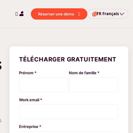
FR
Français
Réserver une démo
s
TÉLÉCHARGER GRATUITEMENT
Prénom *
Nom de famille *
l
Work email *
s
Entreprise *