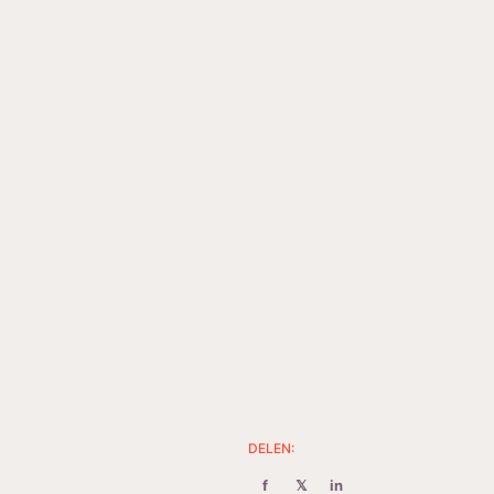
DELEN:
f
𝕏
in