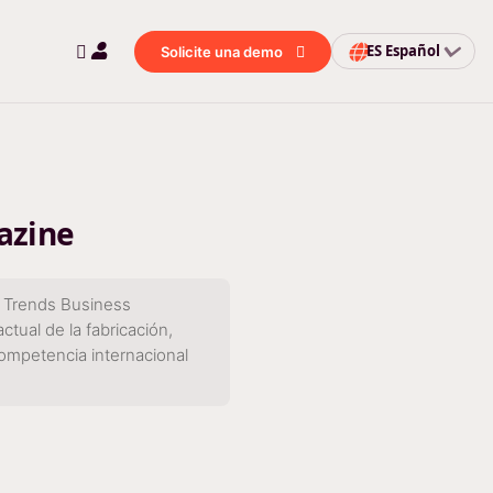
ES
Español
Solicite una demo
azine
a Trends Business
tual de la fabricación,
ompetencia internacional