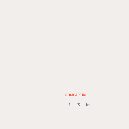
COMPARTIR:
f
𝕏
in