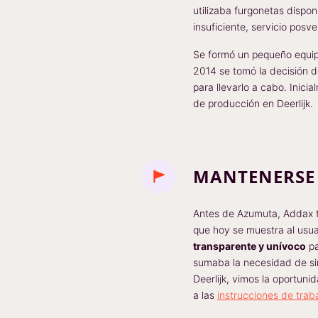
utilizaba furgonetas dispo
insuficiente, servicio pos
Se formó un pequeño equipo
2014 se tomó la decisión d
para llevarlo a cabo. Inici
de producción en Deerlijk.
MANTENERSE
Antes de Azumuta, Addax tr
que hoy se muestra al usu
transparente y unívoco
pa
sumaba la necesidad de simp
Deerlijk, vimos la oportuni
a las
instrucciones de traba