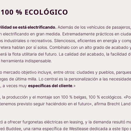
 100 % ECOLÓGICO
lidad se está electrificando.
Además de los vehículos de pasajeros, 
stán electrificando en gran medida. Extremadamente prácticos en ciud
 industriales o recreativos. Silenciosos, eficientes en energía y com
rretera hablan por sí solos. Combínalo con un alto grado de acabado
á la flota utilitaria del futuro. La calidad del acabado, la facilidad d
 herramienta indispensable.
o mercado objetivo incluye, entre otros: ciudades y pueblos, parque
regas de última milla. Lo central es la personalización a las necesidad
es, a veces muy
específicas del cliente
.»
lo, la producción y el montaje son 100 % belgas, 100 % ecológicos. «P
 tenemos previsto seguir haciéndolo en el futuro», afirma Brecht La
 a ofrecer furgonetas eléctricas en leasing, y la demanda resultó ma
 creó Buddee, una rama específica de Westlease dedicada a este tipo 