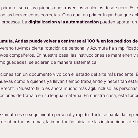
primero: son ellas quienes construyen los vehículos desde cero. Es 
n las herramientas correctas. Creo que, en primer lugar, hay que aplic
e procesos. La
digitalización y la automatización
pueden aportar un 
muta, Addax puede volver a centrarse al 100 % en los pedidos de 
verano tuvimos cierta rotación de personal y Azumuta ha simplifica
evos compañeros. En nuestra casa, las instrucciones se mantienen y af
mbigüedades, se aclaran de manera sistemática.
cciones son un documento vivo con el estado del arte más reciente. E
nuevas como a quienes ya llevan tiempo trabajando y necesitan esta
 Brecht. «Nuestro flujo es ahora mucho más ágil: incluso las persona
ucciones de trabajo en su lengua materna. En nuestra casa, esta func
zumuta es su seguimiento personal y rápido. Todo se habla: la impl
de abordar los temas, la importación inicial de las instrucciones de t