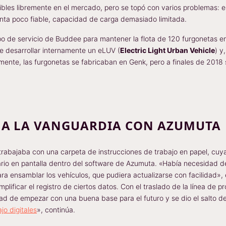
nibles libremente en el mercado, pero se topó con varios problemas: 
venta poco fiable, capacidad de carga demasiado limitada.
 de servicio de Buddee para mantener la flota de 120 furgonetas en
e desarrollar internamente un eLUV (
Electric Light Urban Vehicle
) y
almente, las furgonetas se fabricaban en Genk, pero a finales de 2018
 A LA VANGUARDIA CON AZUMUTA
abajaba con una carpeta de instrucciones de trabajo en papel, cuya e
ario en pantalla dentro del software de Azumuta. «Había necesidad 
ra ensamblar los vehículos, que pudiera actualizarse con facilidad», 
lificar el registro de ciertos datos. Con el traslado de la línea de 
dad de empezar con una buena base para el futuro y se dio el salto de
jo digitales
», continúa.