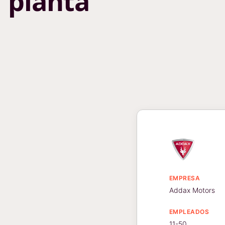
planta
EMPRESA
Addax Motors
EMPLEADOS
11-50