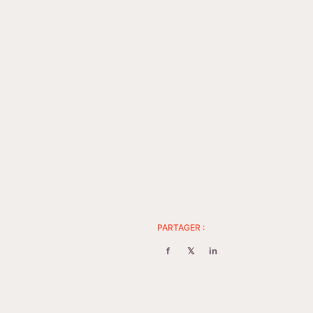
PARTAGER :
f
𝕏
in