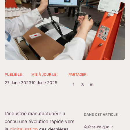
PUBLIÉ LE :
MIS À JOUR LE :
PARTAGER :
27 June 2023
19 June 2025
f
𝕏
in
L’industrie manufacturière a
DANS CET ARTICLE :
connu une évolution rapide vers
Qu’est-ce que la
la
digitalisation
ces dernières