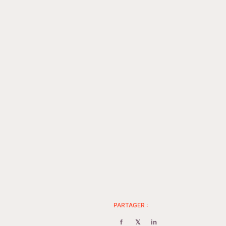
PARTAGER :
f
𝕏
in