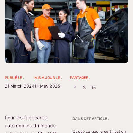
PUBLIÉ LE :
MIS À JOUR LE :
PARTAGER :
21 March 2024
14 May 2025
f
𝕏
in
Pour les fabricants
DANS CET ARTICLE :
automobiles du monde
Qu’est-ce que la certification