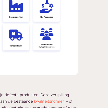
ijn defecte producten. Deze verspilling
et aan de bestaande
kwaliteitsnormen
– of
iteitscontrole, sectorbrede normen of door