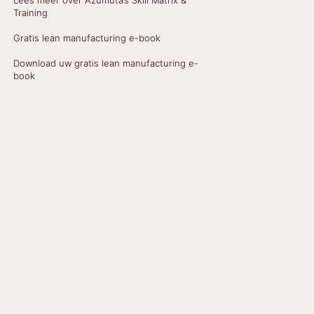
Lees meer over Azumuta’s Skill Matrix &
Training
Gratis lean manufacturing e-book
Download uw gratis lean manufacturing e-
book