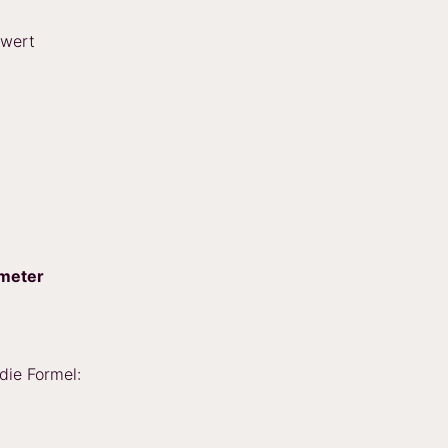
rwert
meter
die Formel: