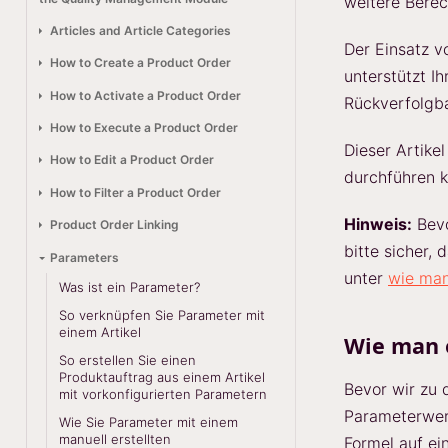
weitere Bere
Articles and Article Categories
Der Einsatz v
How to Create a Product Order
unterstützt I
How to Activate a Product Order
Rückverfolgba
How to Execute a Product Order
Dieser Artike
How to Edit a Product Order
durchführen k
How to Filter a Product Order
Hinweis:
Bevo
Product Order Linking
bitte sicher,
Parameters
unter
wie man
Was ist ein Parameter?
So verknüpfen Sie Parameter mit
einem Artikel
Wie man 
So erstellen Sie einen
Produktauftrag aus einem Artikel
Bevor wir zu 
mit vorkonfigurierten Parametern
Parameterwert
Wie Sie Parameter mit einem
manuell erstellten
Formel auf ei