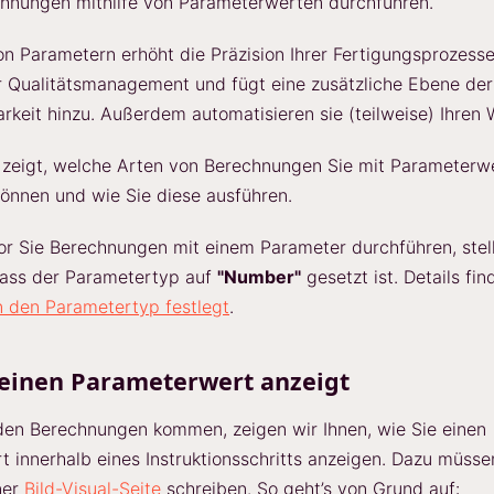
chnungen mithilfe von Parameterwerten durchführen.
on Parametern erhöht die Präzision Ihrer Fertigungsprozesse
hr Qualitätsmanagement und fügt eine zusätzliche Ebene der
rkeit hinzu. Außerdem automatisieren sie (teilweise) Ihren 
l zeigt, welche Arten von Berechnungen Sie mit Parameterw
önnen und wie Sie diese ausführen.
r Sie Berechnungen mit einem Parameter durchführen, stel
 dass der Parametertyp auf
"Number"
gesetzt ist. Details fin
 den Parametertyp festlegt
.
einen Parameterwert anzeigt
den Berechnungen kommen, zeigen wir Ihnen, wie Sie einen
 innerhalb eines Instruktionsschritts anzeigen. Dazu müsse
ner
Bild-Visual-Seite
schreiben. So geht’s von Grund auf: