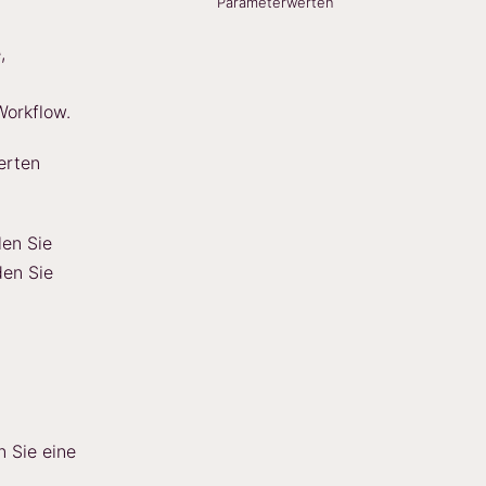
Parameterwerten
,
Workflow.
erten
len Sie
den Sie
n Sie eine