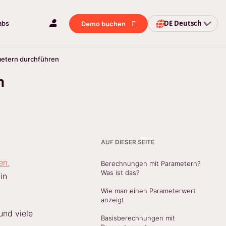
DE
Deutsch
abs
Demo buchen
etern durchführen
n
AUF DIESER SEITE
en.
Berechnungen mit Parametern?
Was ist das?
in
Wie man einen Parameterwert
anzeigt
und viele
Basisberechnungen mit