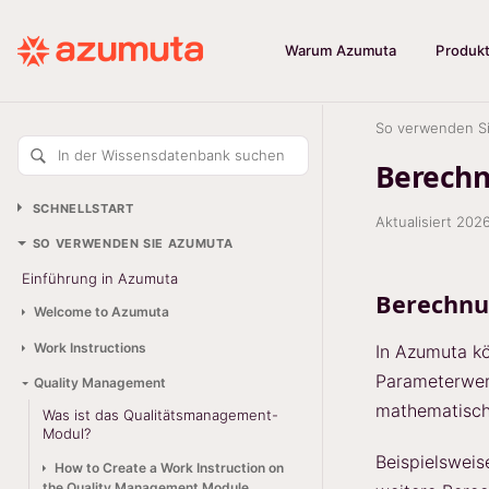
Warum Azumuta
Produk
So verwenden S
In der Wissensdatenbank suchen
Berechn
SCHNELLSTART
Aktualisiert
2026
SO VERWENDEN SIE AZUMUTA
Einführung in Azumuta
Berechnu
Welcome to Azumuta
Work Instructions
In Azumuta k
Parameterwert
Quality Management
mathematisch
Was ist das Qualitätsmanagement-
Modul?
Beispielsweis
How to Create a Work Instruction on
the Quality Management Module