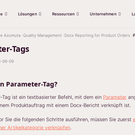
te
Lösungen
Ressourcen
Unternehmen
L
ie Azumuta
Quality Management
Docx Reporting for Product Orders
P
er-Tags
6-06-09
in Parameter-Tag?
-Tag ist ein textbasierter Befehl, mit dem ein
Parameter
ang
einem Produktauftrag mit einem Docx-Bericht verknüpft ist.
r Sie die folgenden Schritte ausführen, müssen Sie zuerst
iner Artikelkategorie verknüpfen
.