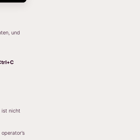
hten, und
Ctrl+C
d
ist nicht
 operator’s