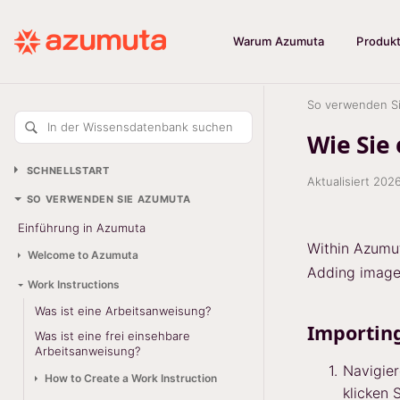
Warum Azumuta
Produk
So verwenden S
In der Wissensdatenbank suchen
Wie Sie
SCHNELLSTART
Aktualisiert
2026
SO VERWENDEN SIE AZUMUTA
Einführung in Azumuta
Within Azumut
Welcome to Azumuta
Adding images
Work Instructions
Was ist eine Arbeitsanweisung?
Importing
Was ist eine frei einsehbare
Arbeitsanweisung?
Navigier
How to Create a Work Instruction
klicken 