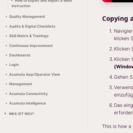
How to Export and Import a Work
Instruction
Copying a
Quality Management
Audits & Digital Checklists
Navigier
Skill Matrix & Trainings
klicken 
Continuous Improvement
Klicken 
Dashboards
Klicken 
Login
(Windo
Azumuta App/Operator View
Gehen S
Management
Verwend
Azumuta Connectivity
einzufüg
Azumuta Intelligence
Das eing
erforderl
WAS IST NEU?
This is how a 