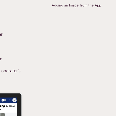
Adding an Image from the App
er
n.
 operator’s