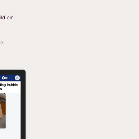
ld ein.
he