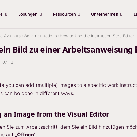
te
Lösungen
Ressourcen
Unternehmen
L
ie Azumuta
Work Instructions
How to Use the Instruction Step Editor
 ein Bild zu einer Arbeitsanweisung
-07-13
a you can add (multiple) images to a specific work instruct
 can be done in different ways:
 an Image from the Visual Editor
en Sie zum Arbeitsschritt, dem Sie ein Bild hinzufügen möc
Sie auf
„Öffnen“
.