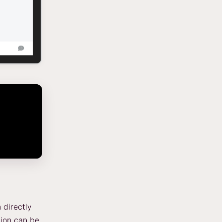
 directly
tion can be