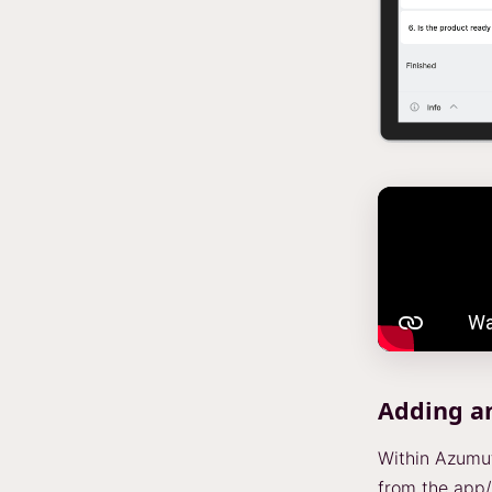
Adding a
Within Azumut
from the app/