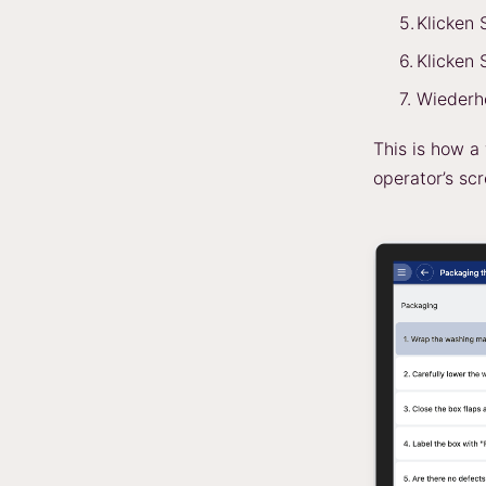
Klicken 
Klicken 
Wiederho
This is how a
operator’s scr