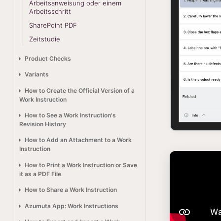
Arbeitsanweisung oder einem
Arbeitsschritt
SharePoint PDF
Zeitstudie
Product Checks
Variants
How to Create the Official Version of a
Work Instruction
How to See a Work Instruction's
Revision History
How to Add an Attachment to a Work
Instruction
How to Print a Work Instruction or Save
it as a PDF File
How to Share a Work Instruction
Azumuta App: Work Instructions