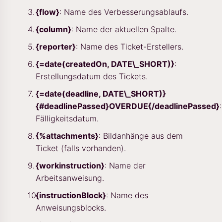
{flow}
: Name des Verbesserungsablaufs.
{column}
: Name der aktuellen Spalte.
{reporter}
: Name des Ticket-Erstellers.
{=date(createdOn, DATE\_SHORT)}
:
Erstellungsdatum des Tickets.
{=date(deadline, DATE\_SHORT)}
{#deadlinePassed}OVERDUE{/deadlinePassed}
:
Fälligkeitsdatum.
{%attachments}
: Bildanhänge aus dem
Ticket (falls vorhanden).
{workinstruction}
: Name der
Arbeitsanweisung.
{instructionBlock}
: Name des
Anweisungsblocks.