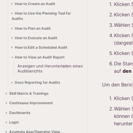
Klicken 
How to Create an Audit
How to Use the Planning Tool for
Klicken 
Audits
Wählen 
How to Plan an Audit
Klicken 
How to Execute an Audit
(dargest
How to Edit a Scheduled Audit
Klicken 
How to View an Audit Report
Die Stan
Anzeigen und Herunterladen eines
auf
den 
Auditberichts
Docx Reporting for Audits
Um den Berich
Skill Matrix & Trainings
Klicken 
Continuous Improvement
Wählen S
Dashboards
können i
Login
herunter
Azumuta App/Operator View