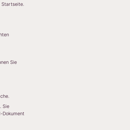
 Startseite.
hten
nnen Sie
äche.
. Sie
el-Dokument