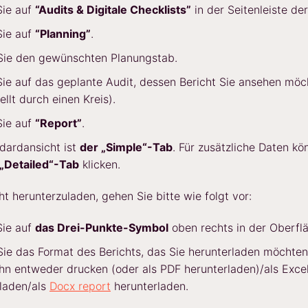
Sie auf
“Audits & Digitale Checklists”
in der Seitenleiste der
Sie auf
“Planning”
.
Sie den gewünschten Planungstab.
Sie auf das geplante Audit, dessen Bericht Sie ansehen möc
ellt durch einen Kreis).
Sie auf
“Report”
.
dardansicht ist
der „Simple“-Tab
. Für zusätzliche Daten kö
„Detailed“-Tab
klicken.
t herunterzuladen, gehen Sie bitte wie folgt vor:
Sie auf
das Drei-Punkte-Symbol
oben rechts in der Oberfl
ie das Format des Berichts, das Sie herunterladen möchten
hn entweder drucken (oder als PDF herunterladen)/als Exc
laden/als
Docx report
herunterladen.