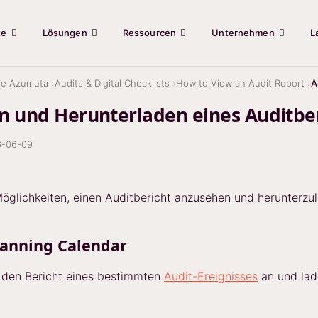
te
Lösungen
Ressourcen
Unternehmen
L
ie Azumuta
Audits & Digital Checklists
How to View an Audit Report
A
n und Herunterladen eines Auditbe
6-06-09
öglichkeiten, einen Auditbericht anzusehen und herunterzu
lanning Calendar
 den Bericht eines bestimmten
Audit-Ereignisses
an und lad