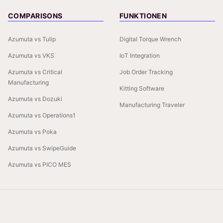
COMPARISONS
FUNKTIONEN
Azumuta vs Tulip
Digital Torque Wrench
Azumuta vs VKS
IoT Integration
Azumuta vs Critical
Job Order Tracking
Manufacturing
Kitting Software
Azumuta vs Dozuki
Manufacturing Traveler
Azumuta vs Operations1
Azumuta vs Poka
Azumuta vs SwipeGuide
Azumuta vs PICO MES