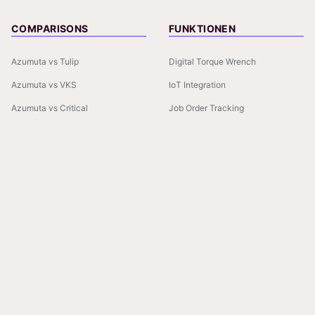
COMPARISONS
FUNKTIONEN
Azumuta vs Tulip
Digital Torque Wrench
Azumuta vs VKS
IoT Integration
Azumuta vs Critical
Job Order Tracking
Manufacturing
Kitting Software
Azumuta vs Dozuki
Manufacturing Traveler
Azumuta vs Operations1
Azumuta vs Poka
Azumuta vs SwipeGuide
Azumuta vs PICO MES