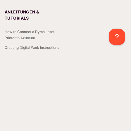
ANLEITUNGEN &
TUTORIALS
How to Connect a Dymo Label
Printer to Azumuta
Creating Digital Work Instructions
with AI and Azumuta
How to Integrate Calipers into
your Digital Work Instructions