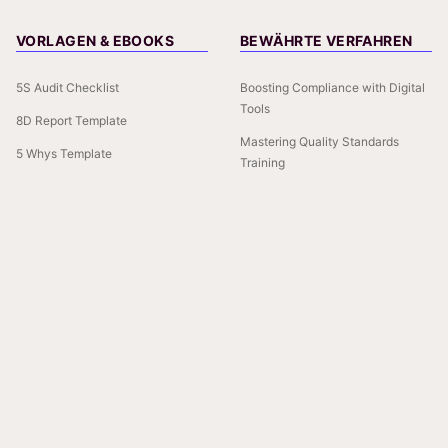
VORLAGEN & EBOOKS
BEWÄHRTE VERFAHREN
5S Audit Checklist
Boosting Compliance with Digital
Tools
8D Report Template
Mastering Quality Standards
5 Whys Template
Training
Skills Matrix Template
CAPA Documentation: Building a
Reliable Trail
Gemba Walk Checklist
Quality Management in Industry
4.0