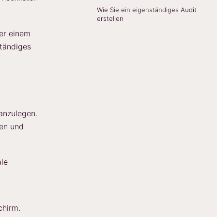
Wie Sie ein eigenständiges Audit
erstellen
er einem
ständiges
 anzulegen.
ren und
ale
chirm.