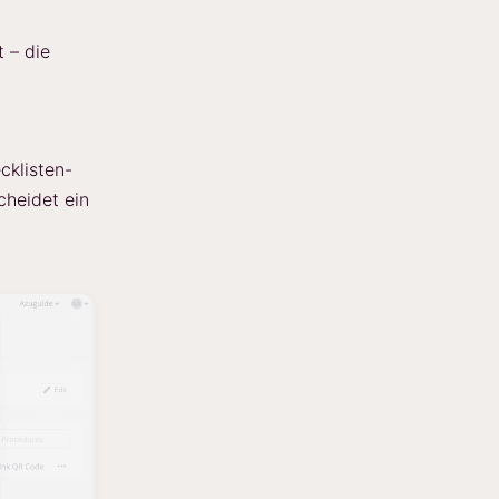
t – die
cklisten-
cheidet ein