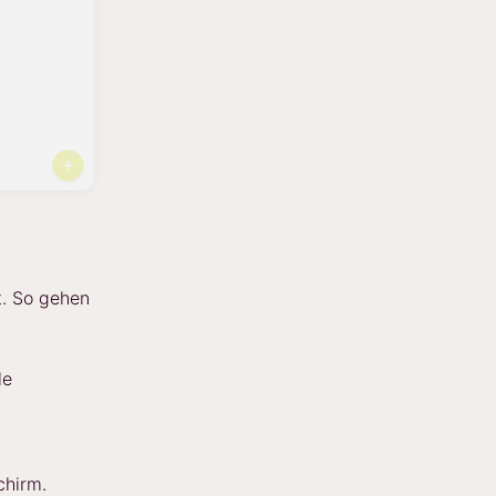
t. So gehen
le
chirm.