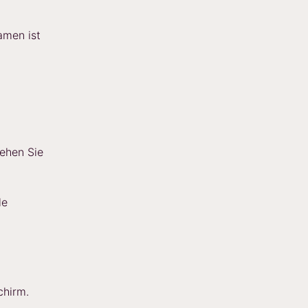
amen ist
gehen Sie
le
chirm.