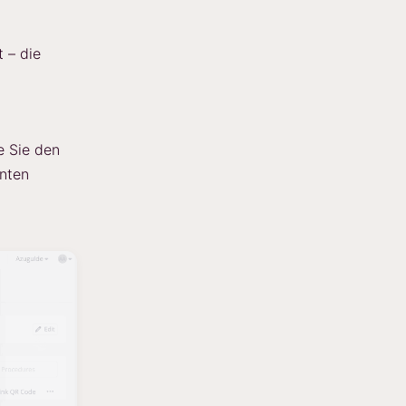
t – die
e Sie den
unten