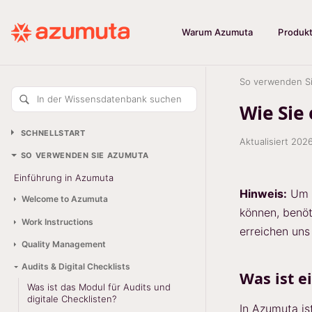
Warum Azumuta
Produk
So verwenden S
In der Wissensdatenbank suchen
Wie Sie 
SCHNELLSTART
Aktualisiert
202
SO VERWENDEN SIE AZUMUTA
Einführung in Azumuta
Hinweis:
Um e
Welcome to Azumuta
können, benöt
Work Instructions
erreichen uns
Quality Management
Audits & Digital Checklists
Was ist e
Was ist das Modul für Audits und
digitale Checklisten?
In Azumuta is