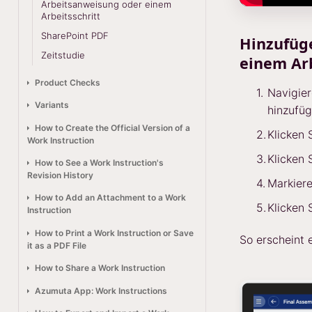
Arbeitsanweisung oder einem
Arbeitsschritt
SharePoint PDF
Hinzufüge
Zeitstudie
einem Arb
Product Checks
Navigier
Variants
hinzufü
How to Create the Official Version of a
Klicken 
Work Instruction
Klicken 
How to See a Work Instruction's
Revision History
Markiere
How to Add an Attachment to a Work
Klicken 
Instruction
How to Print a Work Instruction or Save
So erscheint 
it as a PDF File
How to Share a Work Instruction
Azumuta App: Work Instructions