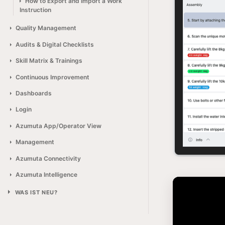
How to Export and Import a Work
Instruction
Quality Management
Audits & Digital Checklists
Skill Matrix & Trainings
Continuous Improvement
Dashboards
Login
Azumuta App/Operator View
Management
Azumuta Connectivity
Azumuta Intelligence
WAS IST NEU?