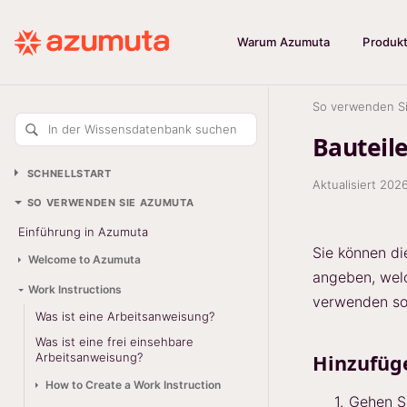
Warum Azumuta
Produk
So verwenden S
In der Wissensdatenbank suchen
Bauteil
SCHNELLSTART
Aktualisiert
2026
SO VERWENDEN SIE AZUMUTA
Einführung in Azumuta
Sie können di
Welcome to Azumuta
angeben, we
Work Instructions
verwenden sol
Was ist eine Arbeitsanweisung?
Was ist eine frei einsehbare
Arbeitsanweisung?
Hinzufüge
How to Create a Work Instruction
Gehen Si