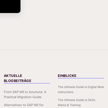
AKTUELLE
EINBLICKE
BLOGBEITRÄGE
The Ultimate Guide to Digital Work
From SAP MII to Azumuta: A
Instructions
Practical Migration Guide
The Ultimate Guide to Skills
Alternatives to SAP MII for
Matrix & Training