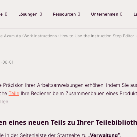
te
Lösungen
Ressourcen
Unternehmen
L
ie Azumuta
Work Instructions
How to Use the Instruction Step Editor
e
-06-01
e Präzision Ihrer Arbeitsanweisungen erhöhen, indem Sie au
lche
Teile
Ihre Bediener beim Zusammenbauen eines Produk
len.
n eines neuen Teils zu Ihrer Teilebibliot
e in der Seitenleiste der Startseite zu „
Verwaltung“
.