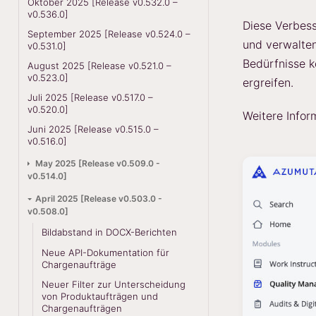
Oktober 2025 [Release v0.532.0 –
v0.536.0]
Diese Verbess
September 2025 [Release v0.524.0 –
und verwalten
v0.531.0]
Bedürfnisse 
August 2025 [Release v0.521.0 –
v0.523.0]
ergreifen.
Juli 2025 [Release v0.517.0 –
v0.520.0]
Weitere Infor
Juni 2025 [Release v0.515.0 –
v0.516.0]
May 2025 [Release v0.509.0 -
v0.514.0]
April 2025 [Release v0.503.0 -
v0.508.0]
Bildabstand in DOCX-Berichten
Neue API-Dokumentation für
Chargenaufträge
Neuer Filter zur Unterscheidung
von Produktaufträgen und
Chargenaufträgen