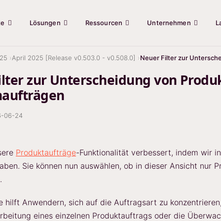
te
Lösungen
Ressourcen
Unternehmen
L
25
April 2025 [Release v0.503.0 - v0.508.0]
Neuer Filter zur Untersc
ilter zur Unterscheidung von Produ
aufträgen
6-06-24
sere
Produktaufträge
-Funktionalität verbessert, indem wir i
aben. Sie können nun auswählen, ob in dieser Ansicht nur 
.
 hilft Anwendern, sich auf die Auftragsart zu konzentriere
arbeitung eines einzelnen Produktauftrags oder die Überw