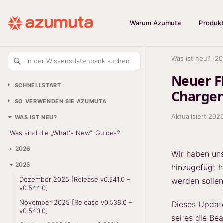
Warum Azumuta
Produk
Was ist neu?
20
In der Wissensdatenbank suchen
Neuer F
SCHNELLSTART
Chargen
SO VERWENDEN SIE AZUMUTA
Aktualisiert
202
WAS IST NEU?
Was sind die „What's New“-Guides?
2026
Wir haben un
2025
hinzugefügt h
Dezember 2025 [Release v0.541.0 –
werden sollen
v0.544.0]
November 2025 [Release v0.538.0 –
Dieses Update
v0.540.0]
sei es die Be