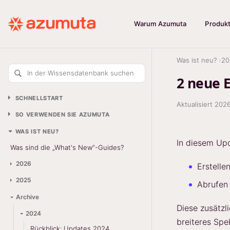
Warum Azumuta
Produk
Was ist neu?
20
In der Wissensdatenbank suchen
2 neue 
SCHNELLSTART
Aktualisiert
202
SO VERWENDEN SIE AZUMUTA
WAS IST NEU?
In diesem Up
Was sind die „What's New“-Guides?
2026
Erstelle
2025
Abrufen 
Archive
Diese zusätz
2024
breiteres Sp
Rückblick: Updates 2024