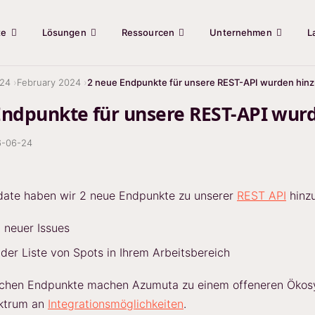
te
Lösungen
Ressourcen
Unternehmen
L
24
February 2024
2 neue Endpunkte für unsere REST-API wurden hin
Endpunkte für unsere REST-API wur
6-06-24
date haben wir 2 neue Endpunkte zu unserer
REST API
hinzu
n neuer Issues
der Liste von Spots in Ihrem Arbeitsbereich
lichen Endpunkte machen Azumuta zu einem offeneren Ökosy
ektrum an
Integrationsmöglichkeiten
.