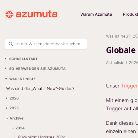
Warum Azumuta
Produk
Was ist neu?
20
In der Wissensdatenbank suchen
Globale
SCHNELLSTART
Aktualisiert
202
SO VERWENDEN SIE AZUMUTA
WAS IST NEU?
Unser
Trigger
Was sind die „What's New“-Guides?
2026
Mit einem glo
Trigger auf a
2025
Archive
Dank dieses U
2024
einzeln einen
Rückblick: Updates 2024