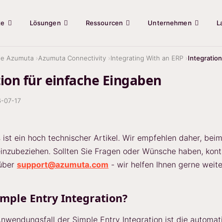
te
Lösungen
Ressourcen
Unternehmen
L
ie Azumuta
Azumuta Connectivity
Integrating With an ERP
Integratio
tion für einfache Eingaben
-07-17
 ist ein hoch technischer Artikel. Wir empfehlen daher, beim
einzubeziehen. Sollten Sie Fragen oder Wünsche haben, kont
 über
support@azumuta.com
- wir helfen Ihnen gerne weite
imple Entry Integration?
Anwendungsfall der Simple Entry Integration ist die automat