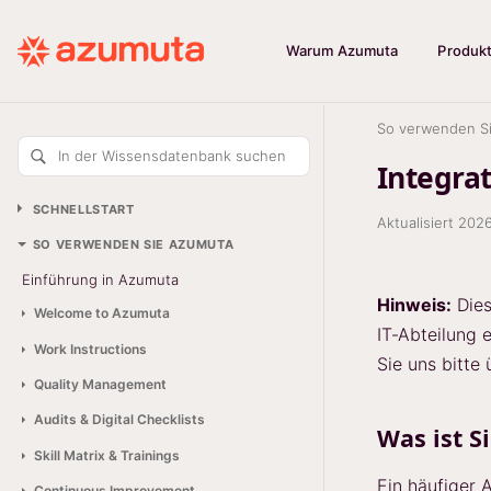
Warum Azumuta
Produk
So verwenden S
In der Wissensdatenbank suchen
Integra
SCHNELLSTART
Aktualisiert
2026
SO VERWENDEN SIE AZUMUTA
Einführung in Azumuta
Hinweis:
Dies
Welcome to Azumuta
IT‑Abteilung 
Work Instructions
Sie uns bitte
Quality Management
Audits & Digital Checklists
Was ist S
Skill Matrix & Trainings
Ein häufiger 
Continuous Improvement