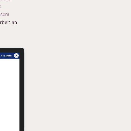
s
iesem
rbeit an