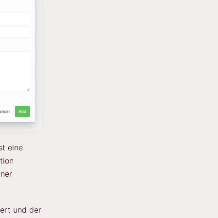
st eine
tion
iner
iert und der