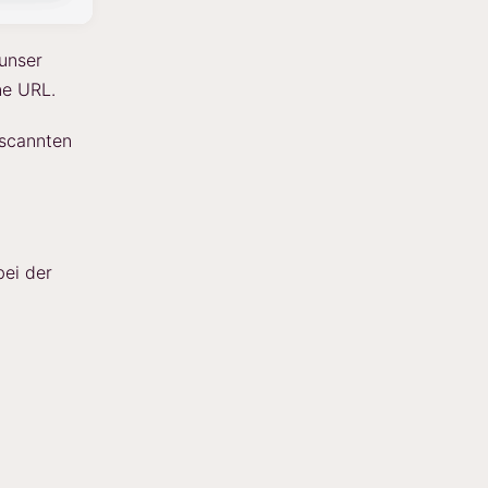
unser
ne URL.
escannten
bei der