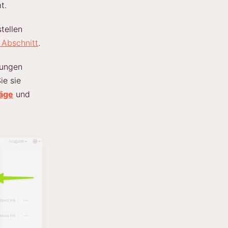
t.
tellen
 Abschnitt
.
lungen
ie sie
räge
und