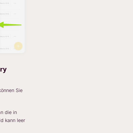
try
können Sie
n die in
d kann leer