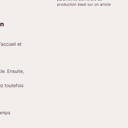
production basé sur un article
un
’accueil et
cle. Ensuite,
z toutefois
hamps