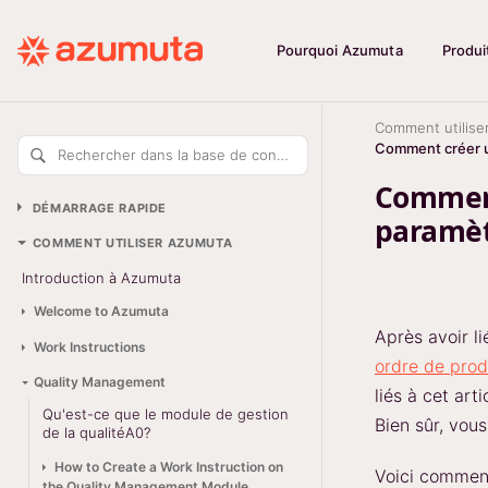
Pourquoi Azumuta
Produi
Comment utilise
Comment créer un
Rechercher dans la base de connaissances
Comment
DÉMARRAGE RAPIDE
paramèt
COMMENT UTILISER AZUMUTA
Introduction à Azumuta
Welcome to Azumuta
Après avoir l
Work Instructions
ordre de produ
Quality Management
liés à cet ar
Qu'est-ce que le module de gestion
Bien sûr, vou
de la qualitéA0?
How to Create a Work Instruction on
Voici comment
the Quality Management Module