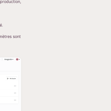
 production,
é.
mètres sont