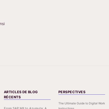
insi
ARTICLES DE BLOG
PERSPECTIVES
RÉCENTS
The Ultimate Guide to Digital Work
From SAP MII to Azumuta: A
Instructions