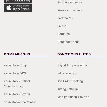
Pourquoi Azumuta
Réserver une démo
Partenaires
Presse
Carrières
Contactez-nous
COMPARISONS
FONCTIONNALITÉS
Azumuta vs Tulip
Digital Torque Wrench
Azumuta vs VKS
IoT Integration
Azumuta vs Critical
Job Order Tracking
Manufacturing
Kitting Software
Azumuta vs Dozuki
Manufacturing Traveler
Azumuta vs Operations1