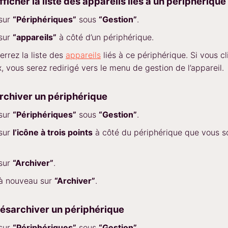
icher la liste des appareils liés à un périphérique
 sur
“Périphériques”
sous
“Gestion”
.
 sur
“appareils”
à côté d’un périphérique.
errez la liste des
appareils
liés à ce périphérique. Si vous cl
ux, vous serez redirigé vers le menu de gestion de l’appareil.
chiver un périphérique
 sur
“Périphériques”
sous
“Gestion”
.
 sur
l’icône à trois points
à côté du périphérique que vous s
 sur
“Archiver”
.
 à nouveau sur
“Archiver”
.
sarchiver un périphérique
 sur
“Périphériques”
sous
“Gestion”
.