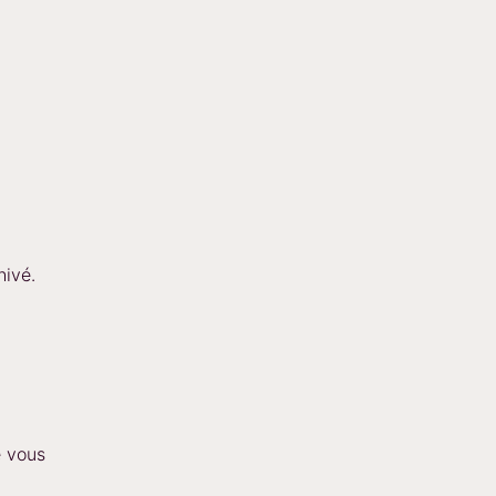
hivé.
e vous