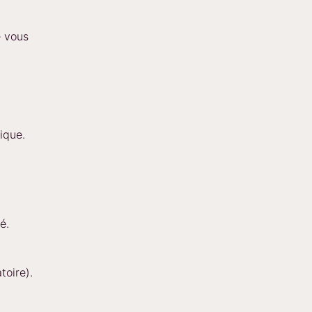
e vous
ique.
é.
toire).