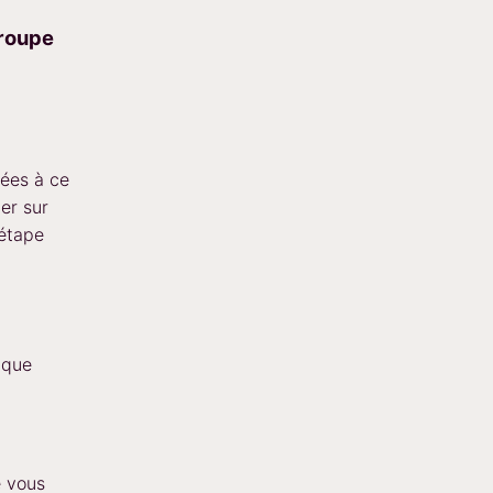
groupe
iées à ce
er sur
’étape
ique
e vous