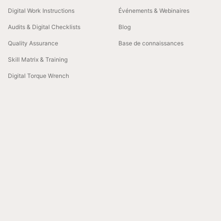
Digital Work Instructions
Événements & Webinaires
Audits & Digital Checklists
Blog
Quality Assurance
Base de connaissances
Skill Matrix & Training
Digital Torque Wrench
MODÈLES & EBOOKS
BONNES PRATIQUES
5S Audit Checklist
Boosting Compliance with Digital
Tools
8D Report Template
Mastering Quality Standards
5 Whys Template
Training
Skills Matrix Template
CAPA Documentation: Building a
Reliable Trail
Gemba Walk Checklist
Quality Management in Industry
4.0