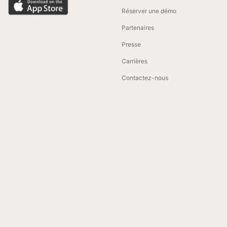
Réserver une démo
Partenaires
Presse
Carrières
Contactez-nous
COMPARISONS
FONCTIONNALITÉS
Azumuta vs Tulip
Digital Torque Wrench
Azumuta vs VKS
IoT Integration
Azumuta vs Critical
Job Order Tracking
Manufacturing
Kitting Software
Azumuta vs Dozuki
Manufacturing Traveler
Azumuta vs Operations1
Azumuta vs Poka