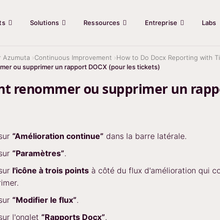
ts
Solutions
Ressources
Entreprise
Labs
r Azumuta
Continuous Improvement
How to Do Docx Reporting with Ti
r ou supprimer un rapport DOCX (pour les tickets)
 renommer ou supprimer un rappor
 sur
“Amélioration continue”
dans la barre latérale.
 sur
“Paramètres”
.
 sur
l'icône à trois points
à côté du flux d'amélioration qui 
imer.
 sur
“Modifier le flux”
.
sur l'onglet
“Rapports Docx”
.