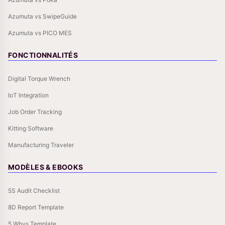
Azumuta vs SwipeGuide
Azumuta vs PICO MES
FONCTIONNALITÉS
Digital Torque Wrench
IoT Integration
Job Order Tracking
Kitting Software
Manufacturing Traveler
MODÈLES & EBOOKS
5S Audit Checklist
8D Report Template
5 Whys Template