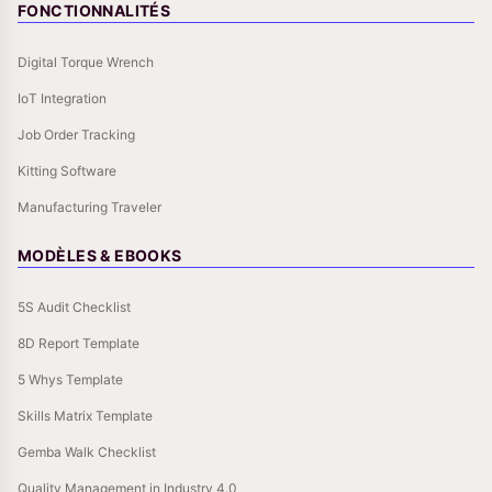
FONCTIONNALITÉS
Digital Torque Wrench
IoT Integration
Job Order Tracking
Kitting Software
Manufacturing Traveler
MODÈLES & EBOOKS
5S Audit Checklist
8D Report Template
5 Whys Template
Skills Matrix Template
Gemba Walk Checklist
Quality Management in Industry 4.0